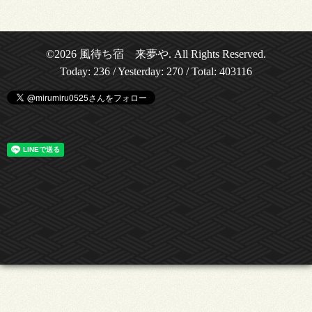
©2026
風待ち宿 来夢や
. All Rights Reserved.
Today:
236
/ Yesterday:
270
/ Total:
403116