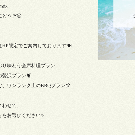
ため、
どうぞ😌
HP限定でご案内しております🍽️
ぷり味わう会席料理プラン
贅沢プラン🦞
、ワンランク上のBBQプラン🍖
合わせて、
方をお選びください✨