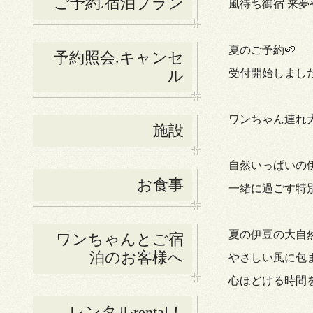
ご予約.宿泊プラン
風待ち御宿 来夢
夏のご予約🍉
予約照会.キャンセ
ル
受付開始しました
ワンちゃん連れ大
施設
自然いっぱいの
お食事
一緒に過ごす特別
夏の伊豆の大自
ワンちゃんとご宿
泊のお客様へ
やさしい風に包
心ほどける時間
レンタルrental！