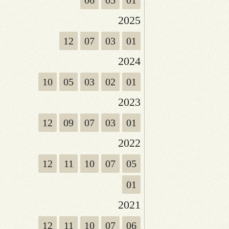
06
05
01
2025
12
07
03
01
2024
10
05
03
02
01
2023
12
09
07
03
01
2022
12
11
10
07
05
01
2021
12
11
10
07
06