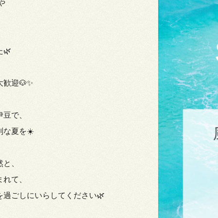
や
🌿
歓迎🐶✨
伊豆で、
な夏を☀️
然と、
まれて、
を過ごしにいらしてください🌿