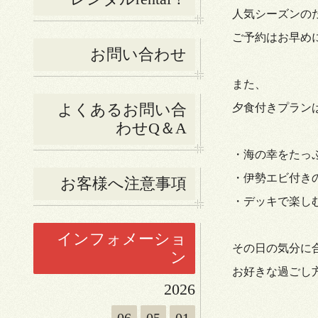
人気シーズンの
ご予約はお早めに
お問い合わせ
また、
よくあるお問い合
夕食付きプランは
わせQ＆A
・海の幸をたっ
・伊勢エビ付きの
お客様へ注意事項
・デッキで楽しむ
インフォメーショ
その日の気分に
ン
お好きな過ごし
2026