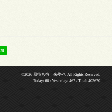
©2026
風待ち宿 来夢や
. All Rights Reserved.
Today:
60
/ Yesterday:
467
/ Total:
402670