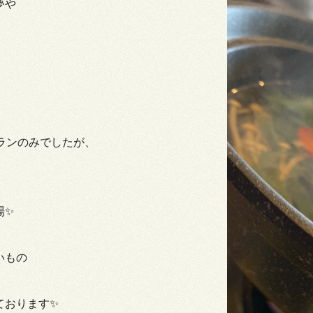
夢や
プランのみでしたが、
場✨
いもの
ております✨