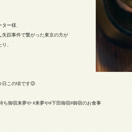
ーター様、
ん失踪事件で繋がった東京の方が
たり、
日この頃です😌
風待ち御宿来夢や #来夢や#下田御宿#御宿のお食事