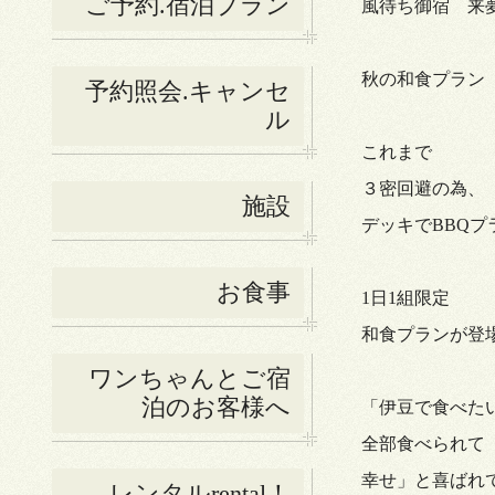
ご予約.宿泊プラン
風待ち御宿 来
秋の和食プラン
予約照会.キャンセ
ル
これまで
３密回避の為、
施設
デッキでBBQ
お食事
1日1組限定
和食プランが登
ワンちゃんとご宿
泊のお客様へ
「伊豆で食べた
全部食べられて
幸せ」と喜ばれ
レンタルrental！