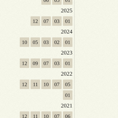
06
05
01
2025
12
07
03
01
2024
10
05
03
02
01
2023
12
09
07
03
01
2022
12
11
10
07
05
01
2021
12
11
10
07
06