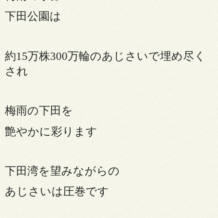
下田公園は
約
15
万株
300
万輪のあじさいで埋め尽く
され
梅雨の下田を
艶やかに彩ります
下田湾を望みながらの
あじさいは圧巻です