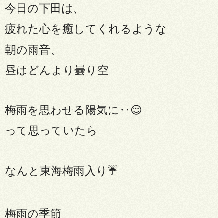
今日の下田は、
疲れた心を癒してくれるような
朝の雨音、
昼はどんより曇り空
梅雨を思わせる陽気に‥
😌
って思っていたら
なんと東海梅雨入り
☔️
梅雨の季節