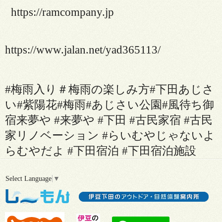
https://ramcompany.jp
https://www.jalan.net/yad365113/
#
梅雨入り＃梅雨の楽しみ方
#
下田あじさ
い
#
紫陽花
#
梅雨
#
あじさい公園
#
風待ち御
宿来夢や
#
来夢や
#
下田
#
古民家宿
#
古民
家リノベーション
#
らいむやじゃないよ
らむやだよ
#
下田宿泊
#
下田宿泊施設
Select Language
▼