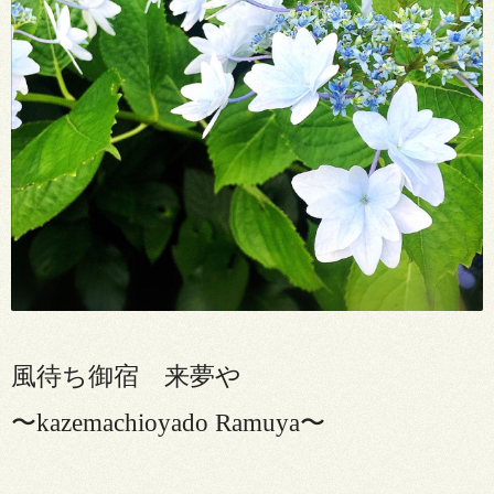
風待ち御宿 来夢や
〜
kazemachioyado Ramuya
〜